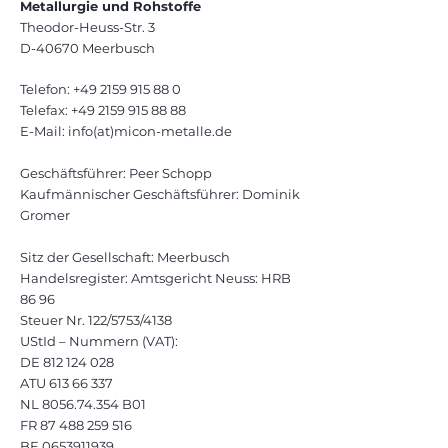
Metallurgie und Rohstoffe
Theodor-Heuss-Str. 3
D-40670 Meerbusch
Telefon:
+49 2159 915 88 0
Telefax: +49 2159 915 88 88
E-Mail: info(at)micon-metalle.de
Geschäftsführer: Peer Schopp
Kaufmännischer Geschäftsführer: Dominik
Gromer
Sitz der Gesellschaft: Meerbusch
Handelsregister: Amtsgericht Neuss: HRB
86 96
Steuer Nr. 122/5753/4138
UStId – Nummern (VAT):
DE 812 124 028
ATU 613 66 337
NL 8056.74.354 B01
FR 87 488 259 516
BE 0653911939